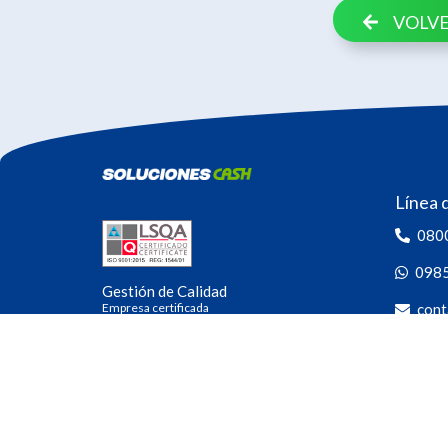
VOLVE
Línea 
080
098
Gestión de Calidad
Empresa certificada
cont
Las 24 h
Seguín