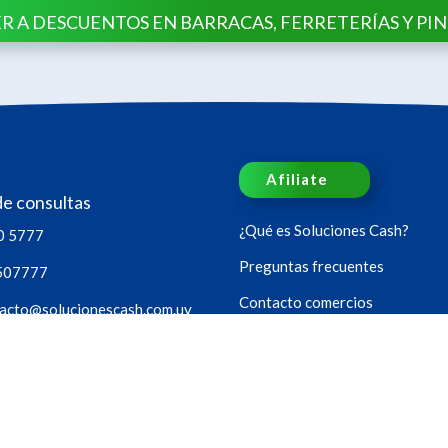
R A DESCUENTOS EN BARRACAS, FERRETERÍAS Y PI
Afiliate
de consultas
¿Qué es Soluciones Cash?
0 5777
Preguntas frecuentes
507777
Contacto comercios
acto@solucionescash.com.uy
Política de privacidad
oras, los 365 días del año.
Sucursales
os
Sorteos
Blog