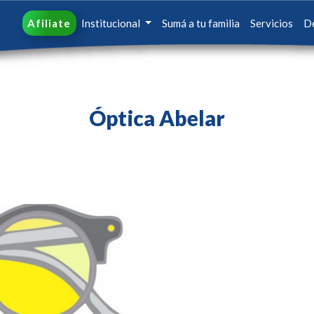
Afiliate
Institucional
Sumá a tu familia
Servicios
D
Óptica Abelar