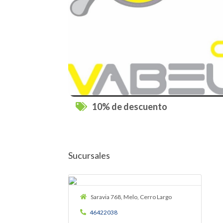
10% de descuento
Sucursales
Saravia 768, Melo, Cerro Largo
46422038