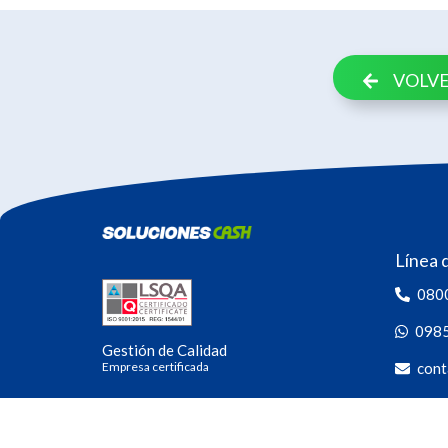
VOLVE
Línea 
080
098
Gestión de Calidad
Empresa certificada
cont
Las 24 h
Seguín