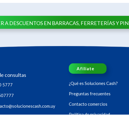
R A DESCUENTOS EN BARRACAS, FERRETERÍAS Y PI
Afiliate
de consultas
¿Qué es Soluciones Cash?
0 5777
Preguntas frecuentes
507777
Contacto comercios
acto@solucionescash.com.uy
Política de privacidad
oras, los 365 días del año.
Sucursales
os