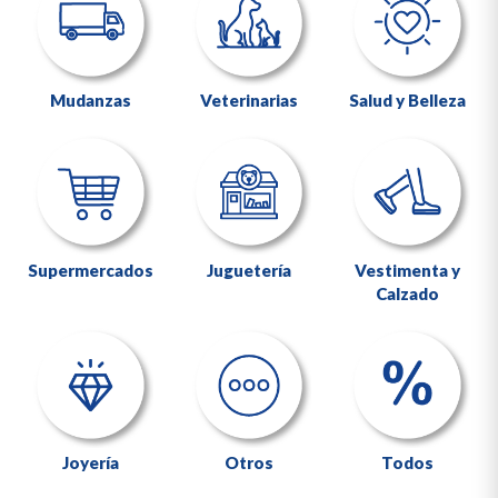
Mudanzas
Veterinarias
Salud y Belleza
Supermercados
Juguetería
Vestimenta y
Calzado
Joyería
Otros
Todos