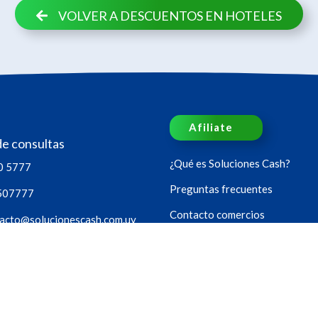
VOLVER A DESCUENTOS EN HOTELES
Afiliate
de consultas
¿Qué es Soluciones Cash?
0 5777
Preguntas frecuentes
507777
Contacto comercios
acto@solucionescash.com.uy
Política de privacidad
oras, los 365 días del año.
Sucursales
os
Sorteos
Blog