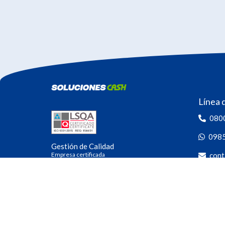
Línea 
080
098
Gestión de Calidad
Empresa certificada
cont
Las 24 h
Seguín