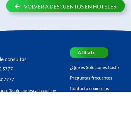
VOLVER A DESCUENTOS EN HOTELES
Afiliate
de consultas
¿Qué es Soluciones Cash?
0 5777
Preguntas frecuentes
507777
Contacto comercios
acto@solucionescash.com.uy
Política de privacidad
oras, los 365 días del año.
Sucursales
os
Sorteos
Blog