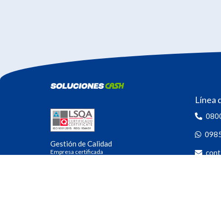
Línea 
080
098
Gestión de Calidad
Empresa certificada
cont
Las 24 h
Seguín