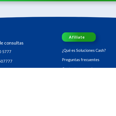
Afiliate
de consultas
¿Qué es Soluciones Cash?
0 5777
Preguntas frecuentes
507777
Contacto comercios
acto@solucionescash.com.uy
Política de privacidad
oras, los 365 días del año.
Sucursales
os
Sorteos
Blog