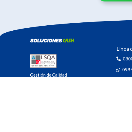
Línea 
080
098
Gestión de Calidad
Empresa certificada
cont
Las 24 h
Seguín