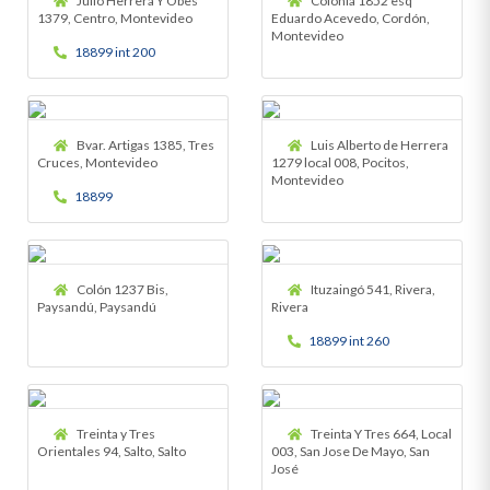
Julio Herrera Y Obes
Colonia 1852 esq
1379, Centro, Montevideo
Eduardo Acevedo, Cordón,
Montevideo
18899 int 200
Bvar. Artigas 1385, Tres
Luis Alberto de Herrera
Cruces, Montevideo
1279 local 008, Pocitos,
Montevideo
18899
Colón 1237 Bis,
Ituzaingó 541, Rivera,
Paysandú, Paysandú
Rivera
18899 int 260
Treinta y Tres
Treinta Y Tres 664, Local
Orientales 94, Salto, Salto
003, San Jose De Mayo, San
José