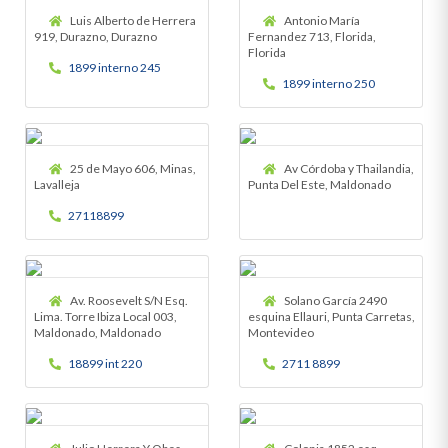
Luis Alberto de Herrera
Antonio María
919, Durazno, Durazno
Fernandez 713, Florida,
Florida
1899 interno 245
1899 interno 250
25 de Mayo 606, Minas,
Av Córdoba y Thailandia,
Lavalleja
Punta Del Este, Maldonado
27118899
Av. Roosevelt S/N Esq.
Solano García 2490
Lima. Torre Ibiza Local 003,
esquina Ellauri, Punta Carretas,
Maldonado, Maldonado
Montevideo
18899 int 220
2711 8899